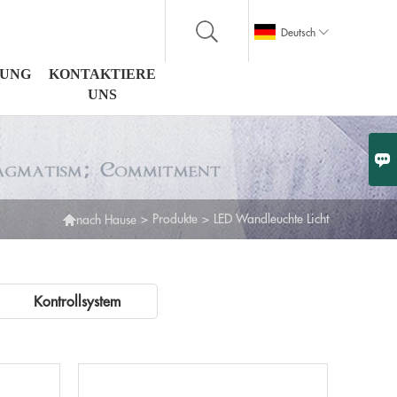

Deutsch
LUNG
KONTAKTIERE
UNS


>
Produkte
>
LED Wandleuchte Licht
nach Hause
Kontrollsystem